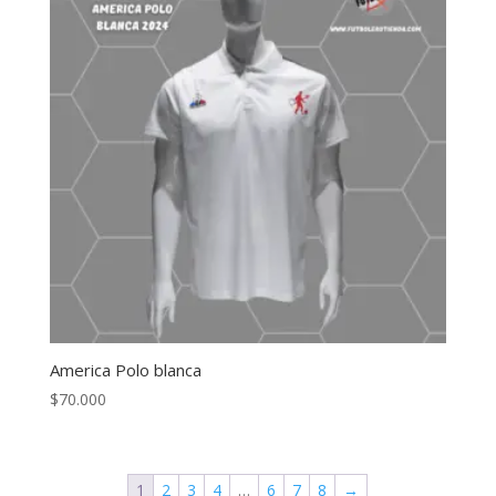
America Polo blanca
$
70.000
1
2
3
4
…
6
7
8
→