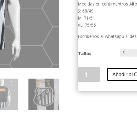
Medidas en centimentros Alt
S: 68/49
M: 71/51
XL: 75/55
Escribenos al whatsapp si des
Tallas
Uniforme
Añadir al C
santos
local
retro
2012
cantidad