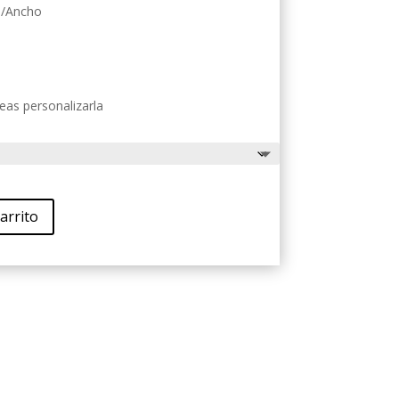
o/Ancho
eas personalizarla
arrito