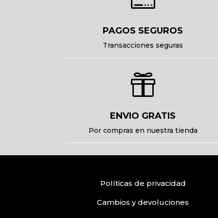
PAGOS SEGUROS
Transacciones seguras

ENVIO GRATIS
Por compras en nuestra tienda
Políticas
de privacidad
Cambios y devoluciones