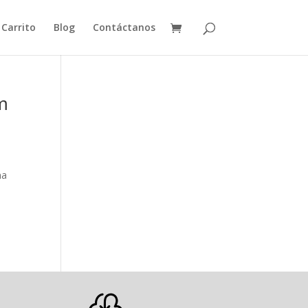
Carrito
Blog
Contáctanos
Em
na
