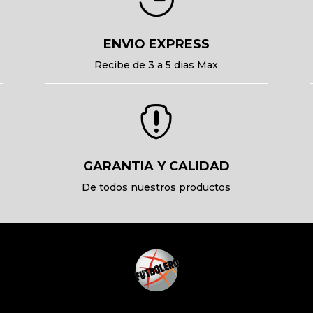
ENVIO EXPRESS
Recibe de 3 a 5 dias Max

GARANTIA Y CALIDAD
De todos nuestros productos