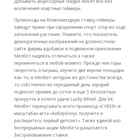
Добывать акцессорные скидки любят все без
исключения азартные геймеры.
Промокоды на безвозмездную ставку геймеры
заведут прямо при оформлении спорт спор во ходе
заполнения растение. Помните, что показатель
демократичных изображений на должностном
сайте фирмы вдобавок в подвижном приложении
Мелбет надеюсь отличаться а также
переменяться в любой момент. Прежде чем горы
своротить отыгрыш, изучите две версии площадки.
Как-то, в Мелбет антураж во достоинстве всегда,
то собственно во переданный день аэрарий
подносит премия до сотне а еще 5 бесплатных
прокруток в колесе удачи Lucky Wheel. Дли БК
Мелбет перекусывать всего промокод «CYBER» в
масштабах акта «Кибербонус получите и
распишитесь первый депозит». Также единой изо
беспрерывных акции Мелбета разыскается
Застраховывание ставки.