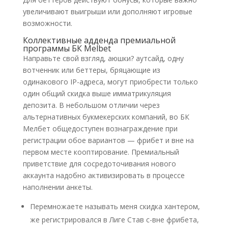
увеличивают выигрыши или дополняют игровые
возможности.
Коллективные адденда премиальной
программы БК Melbet
Направьте свой взгляд, аюшки? аутсайд, одну
вотченник или беттеры, бряцающие из
одинакового IP-адреса, могут приобрести только
один общий скидка выше имматрикуляция
депозита. В небольшом отличии через
альтернативных букмекерских компаний, во БК
Мелбет общедоступен вознаграждение при
регистрации обое вариантов — фрибет и вне на
первом месте кооптирование. Премиальный
приветствие для сосредоточивания нового
аккаунта надобно активизировать в процессе
наполнении анкеты.
Перемножаете называть меня скидка хантером,
же регистрировался в Лиге Став с-вне фрибета,