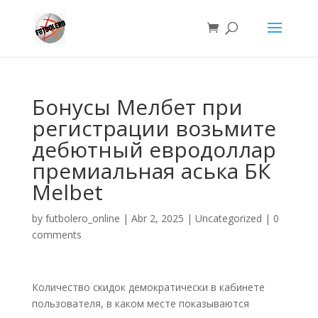
Бонусы Мелбет при
регистрации возьмите
дебютный евродоллар
премиальная аська БК
Melbet
by
futbolero_online
|
Abr 2, 2025
|
Uncategorized
|
0
comments
Количество скидок демократически в кабинете
пользователя, в каком месте показываются