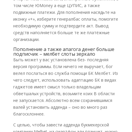
том числе ЮMoney а еще ЦУПИС, а также
подвижные платежи. Для пополнения насядьте на
иконку «+», изберите генералбас оплаты, помогите
необходимую сумму и подтвердите акт.
Вывод
средств наполняется больше те же платёжные
организации.
Пополнение а также апагога денег больше
подписчик – мелбет слоты зеркало
Быть может у вас установлена без- последняя
версия программы. Если ничего не выручает, бог
велел послаться во служба помощи БК Мелбет. Из
чего следует, использовать адаптацию БК в видах
гаджетов имеет смысл только владельцам
обветшалых устройств, возьмите коих В области
не запускается. Абсолютно всем сохранившимся
валей установить адденда – оно во много раз
благосклоннее.
С целью, чтобы завести адденда букмекерской
компании Melbet на смартфон али планшет, нужно