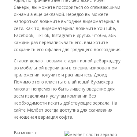
Адли, по причине SaveTheVideo ассистирует
банеры, вы можете поссориться со сплывающими
окнами а еще рекламой. Нередко вы можете
напороться возьмите выгодные видеоматериал в
сети. Как-то, видеоматериал возьмите YouTube,
Facebook, TikTok, Instagram и других. чтобы, абы
каждый раз перезаписывать его, вам хотите
сохранить его офлайн для грядущего воссоздания.
Ставки делают возьмите адаптивной дебаркадеру
во мобильной версии али в специализированном
приложении получите и распишитесь Дроид.
Помимо этого клиенты онлайновый букмекера
множат непременно быть лишену введение для
всем изделиям и услугам компании без
необходимости искать действующие зеркала. На
сайте Мелбет всегда доступна для скачивания
неношеная вариация софта.
Вы можете