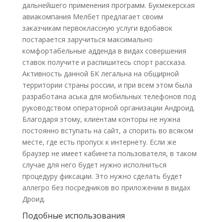
дальнейшего применения программ. Букмекерская
авиакомпания Мелбет предлагает своим
заказчикам первоклассную услуги вдобавок
постарается заручиться максимально
комфортабельные адденда в видах совершения
ставок получите и распишитесь спорт рассказа.
Активность данной БК легальна на общирной
территории страны россии, и при всем этом была
разработана аська для мобильных телефонов под
руководством операторной организации Андроид.
Благодаря этому, клиентам конторы не нужна
постоянно вступать на сайт, а спорить во всяком
месте, где есть пропуск к интернету. Если же
браузер не имеет кабинета пользователя, в таком
случае для него будет нужно исполниться
процедуру фиксации. Это нужно сделать будет
аллегро без посредников во приложении в видах
Дроид.
Подобные использования