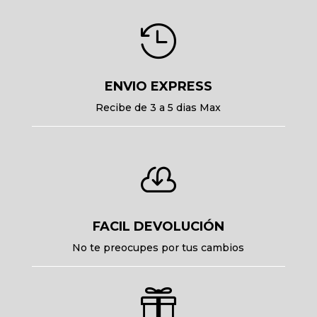

ENVIO EXPRESS
Recibe de 3 a 5 dias Max

FACIL DEVOLUCIÓN
No te preocupes por tus cambios
