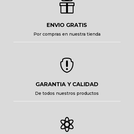

ENVIO GRATIS
Por compras en nuestra tienda

GARANTIA Y CALIDAD
De todos nuestros productos
