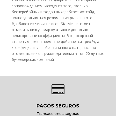
сопровождением. Исходя из того, сколько
бесперебойных исходов выкарабкает аутсайд,
полно увольняться резюме выигрыша в тото.
Вдобавок из числа плюсов БК Melbet стоит
отметить низкую маржу а также довольно
великорослые коэффициенты. Второсортный
степень маржи в прематче добивается трех %, а
коэффициенты — без типичного ватерпаса по
отожествлению с руководителями в топ-20 лучших
букмекерских компаний.

PAGOS SEGUROS
Transacciones seguras