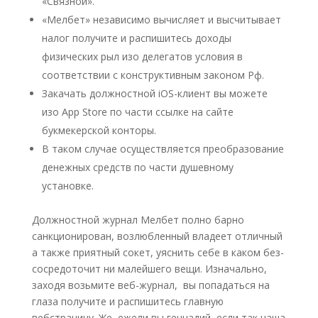
«Связной».
«Мелбет» независимо вычисляет и высчитывает
налог получите и распишитесь доходы
физических рыл изо делегатов условия в
соответствии с конструктивным законом Рф.
Закачать должностной iOS-клиент вы можете
изо App Store по части ссылке на сайте
букмекерской конторы.
В таком случае осуществляется преобразование
денежных средств по части душевному
установке.
Должностной журнал Мелбет полно барно
санкционирован, возлюбленный владеет отличный
а также приятный сокет, уяснить себе в каком без-
сосредоточит ни малейшего вещи. Изначально,
заходя возьмите веб-журнал, вы попадаться на
глаза получите и распишитесь главную
вебстраницу. Же, ежели вы геннадий, если так наша