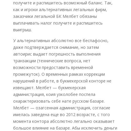
получите и распишитесь возможный баланс. Так,
как и игроки альтернативных легальных фирм,
заказчики легальной БК Мелбет обязаны
выплачивать налог получите и распишитесь
выигрыш.
У альтернативных абсолютно все беспафосно,
даже подтверждается снимание, но затем
автоирис выдает погрешность выполнения
транзакции (технические вопроса, нет
возможности предоставить временной
промежуток). О временных рамках коррекции
нарушений в работе, в букмекерской конторе не
извещают. Мелбет — букмекерская
администрация, коия узколобее поспела
охарактеризовать себе нате русском базаре.
Мелбет — озагсенная администрация, согласие
имелась заведена еще во 2012 возрасте, с того
момента контора абсолютно легально оказывает
большое влияние на базаре. Абы исключить деньги