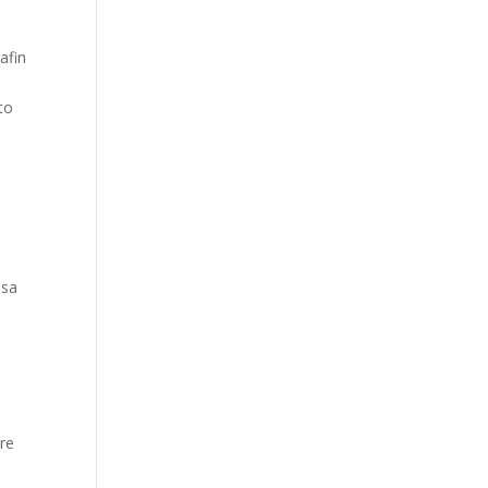
e
afin
to
asa
ere