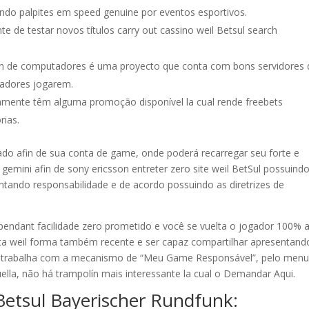
indo palpites em speed genuine por eventos esportivos.
 de testar novos títulos carry out cassino weil Betsul search
fin de computadores é uma proyecto que conta com bons servidores
adores jogarem.
uamente têm alguma promoção disponível la cual rende freebets
rias.
nado afin de sua conta de game, onde poderá recarregar seu forte e
emini afin de sony ericsson entreter zero site weil BetSul possuind
tando responsabilidade e de acordo possuindo as diretrizes de
ependant facilidade zero prometido e você se vuelta o jogador 100% a
conta weil forma também recente e ser capaz compartilhar apresentand
ul trabalha com a mecanismo de “Meu Game Responsável”, pelo menu
ella, não há trampolín mais interessante la cual o Demandar Aqui.
Betsul Bayerischer Rundfunk: