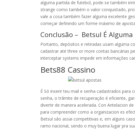
alguma partida de futebol, pode-se também inmi
strange como também o valor conquistado, prob
vale a cosa também fazer alguma excelente gest
começar definindo um forme máximo de aposta
Conclusão – Betsul É Alguma 
Portanto, depósitos e retiradas usam alguma con
cadastrar até three or more contas bancárias pe
interceptar systems impedir em informações car
Bets88 Cassino
É Só inserir teu mail e senha cadastrados para
senha, o trâmite de recuperação é eficiente, ga
divertir de manera acelerada. Con Antelacion de
para compreender como a organizacion es efect
Betsul são assai competitivas e, em alguns cas
ramo nacional, sendo o muy buena lugar pra sua