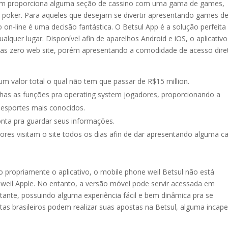
bém proporciona alguma seção de cassino com uma gama de games,
m poker. Para aqueles que desejam se divertir apresentando games d
o on-line é uma decisão fantástica. O Betsul App é a solução perfeita 
lquer lugar. Disponível afin de aparelhos Android e iOS, o aplicativo
das zero web site, porém apresentando a comodidade de acesso dire
um valor total o qual não tem que passar de R$15 million.
has as funções pra operating system jogadores, proporcionando a
 esportes mais conocidos.
onta pra guardar seus informações.
res visitam o site todos os dias afin de dar apresentando alguma c
 propriamente o aplicativo, o mobile phone weil Betsul não está
e weil Apple. No entanto, a versão móvel pode servir acessada em
tante, possuindo alguma experiência fácil e bem dinâmica pra se
tas brasileiros podem realizar suas apostas na Betsul, alguma incap