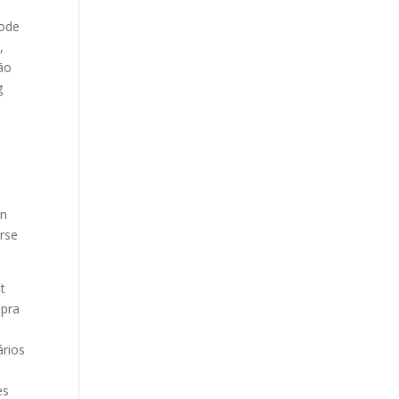
pode
,
ão
g
on
erse
t
 pra
ários
es