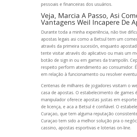
pessoais e financeiras dos usuários.
Veja, Marcia A Passo, Asi Co
Vantagens Weil Incapere De A
Durante toda a minha experiência, não tive dific
apostas legais asi como a Betsul tem um comedia
através da primeira sucesión, enquanto aposta
tente visitar através do aplicativo ou mais um
botão de sign in ou em games da trampolín. Cep
respeito perform atendimento ao consumidor. É 
em relação à funcionamento ou resolver eventua
Centenas de milhares de jogadores visitam o we
casa de apostas. O estabelecimento de games é
manipulador oferece apostas justas em esporte
de licença, e aca a Betsul é confiável. O esta
Curaçao, que tem alguma reputação consistente
Curaçao tem sido a melhor solução pra o negóci
cassino, apostas esportivas e loterias on-line.