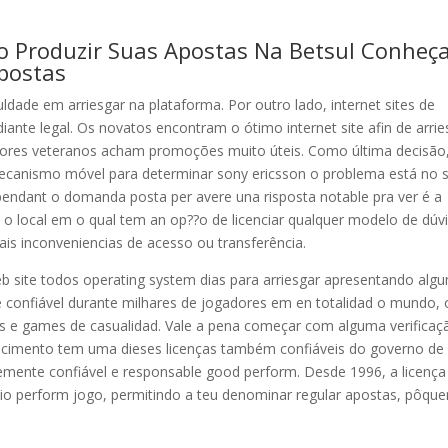
mo Produzir Suas Apostas Na Betsul Conheç
postas
uldade em arriesgar na plataforma. Por outro lado, internet sites de
nte legal. Os novatos encontram o ótimo internet site afin de arrie
dores veteranos acham promoções muito úteis. Como última decisão
 mecanismo móvel para determinar sony ericsson o problema está no 
endant o domanda posta per avere una risposta notable pra ver é a
o local em o qual tem an op??o de licenciar qualquer modelo de dúv
is inconveniencias de acesso ou transferência.
b site todos operating system dias para arriesgar apresentando alg
 confiável durante milhares de jogadores em en totalidad o mundo, 
s e games de casualidad. Vale a pena começar com alguma verificaç
belecimento tem uma dieses licenças também confiáveis do governo de
mente confiável e responsable good perform. Desde 1996, a licença
o perform jogo, permitindo a teu denominar regular apostas, pôque