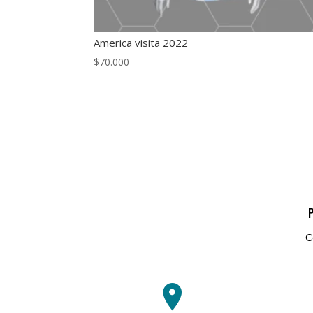
America visita 2022
$
70.000
C